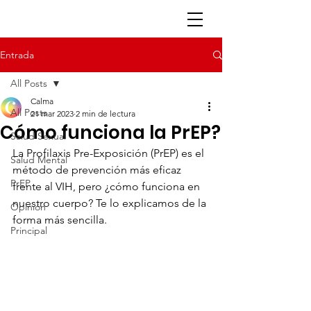
Entrada
All Posts
Calma
All Posts
21 mar 2023
2 min de lectura
Cómo funciona la PrEP?
Salud Sexual
La Profilaxis Pre-Exposición (PrEP) es el 
Salud Mental
método de prevención más eficaz 
PrEP
frente al VIH, pero ¿cómo funciona en 
nuestro cuerpo? Te lo explicamos de la 
Opinión
forma más sencilla.
Principal