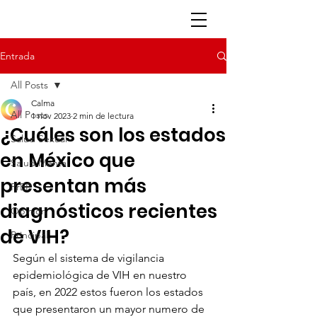
Entrada
All Posts
Calma
All Posts
1 nov 2023
2 min de lectura
¿Cuáles son los estados
Salud Sexual
en México que
Salud Mental
presentan más
PrEP
diagnósticos recientes
Opinión
de VIH?
Principal
Según el sistema de vigilancia 
epidemiológica de VIH en nuestro 
país, en 2022 estos fueron los estados 
que presentaron un mayor numero de 