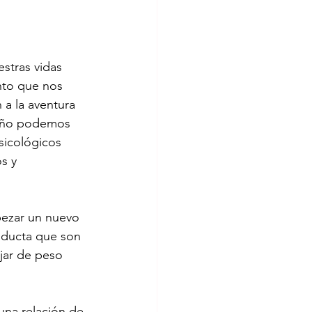
stras vidas 
to que nos 
 a la aventura 
 año podemos 
icológicos  
s y 
pezar un nuevo 
nducta que son 
jar de peso 
una relación de 