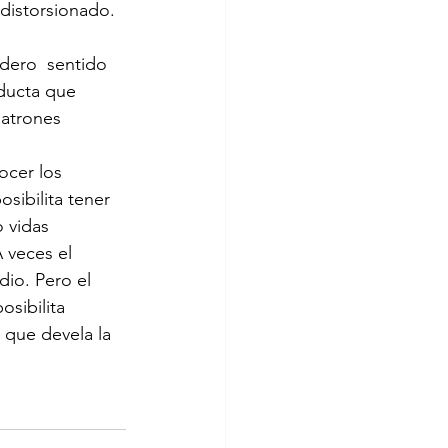
distorsionado. 
dero  sentido 
ducta que  
atrones 
ocer los 
sibilita tener 
 vidas 
 veces el 
io. Pero el 
sibilita 
que devela la 