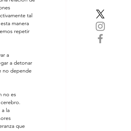
ones 
ctivamente tal 
 esta manera 
emos repetir 
ar a 
egar a detonar 
ue no depende 
n no es 
cerebro. 
a la 
sores 
eranza que 