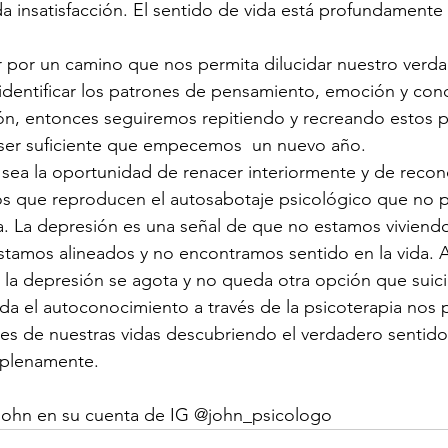
 insatisfacción. El sentido de vida está profundamente 
 por un camino que nos permita dilucidar nuestro verda
s identificar los patrones de pensamiento, emoción y con
ón, entonces seguiremos repitiendo y recreando estos p
 ser suficiente que empecemos  un nuevo año. 
sea la oportunidad de renacer interiormente y de recon
s que reproducen el autosabotaje psicológico que no po
ria. La depresión es una señal de que no estamos viviendo
stamos alineados y no encontramos sentido en la vida. A
la depresión se agota y no queda otra opción que suicid
a el autoconocimiento a través de la psicoterapia nos po
s de nuestras vidas descubriendo el verdadero sentido 
r plenamente. 
John en su cuenta de IG @john_psicologo