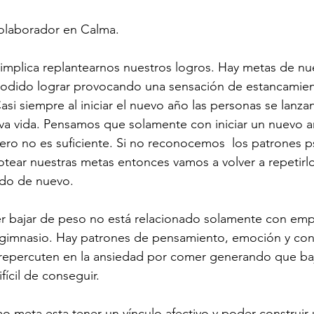
olaborador en Calma. 
 implica replantearnos nuestros logros. Hay metas de nue
odido lograr provocando una sensación de estancamien
asi siempre al iniciar el nuevo año las personas se lanzan
a vida. Pensamos que solamente con iniciar un nuevo
o no es suficiente. Si no reconocemos  los patrones ps
otear nuestras metas entonces vamos a volver a repetirlo
do de nuevo. 
er bajar de peso no está relacionado solamente con em
al gimnasio. Hay patrones de pensamiento, emoción y co
 repercuten en la ansiedad por comer generando que ba
ícil de conseguir. 
o meta esta tener un vínculo afectivo y poder construir 