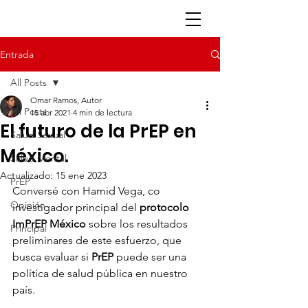
Entrada
All Posts
Omar Ramos, Autor
All Posts
15 abr 2021
4 min de lectura
El futuro de la PrEP en
Salud Sexual
México.
Salud Mental
Actualizado:
15 ene 2023
PrEP
Conversé con Hamid Vega, co 
Opinión
investigador principal del 
protocolo 
ImPrEP México
 sobre los resultados 
Principal
preliminares de este esfuerzo, que 
busca evaluar si 
PrEP
 puede ser una 
política de salud pública en nuestro 
país. 