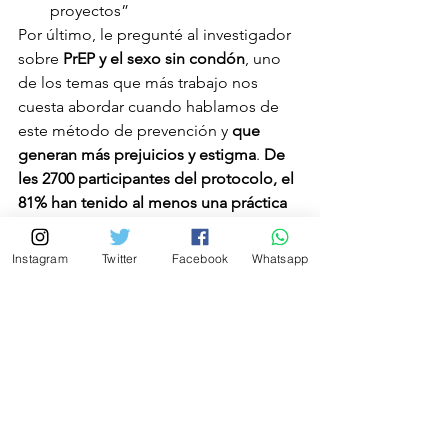
proyectos”
Por último, le pregunté al investigador 
sobre 
PrEP y el sexo sin condón
, uno 
de los temas que más trabajo nos 
cuesta abordar cuando hablamos de 
este método de prevención y 
que 
generan más prejuicios y estigma
. 
De 
les 2700 participantes del protocolo, el 
81% han tenido al menos una práctica 
sexual sin condón. El 9% declaró 
hablar usado condón en todas sus 
Instagram
Twitter
Facebook
Whatsapp
prácticas sexuales
. Es decir, estas 
personas, antes de estar en PrEP, ya 
tenían este tipo de prácticas. Hamid 
Vega me dijo al respecto. 
“Es uno de los puntos que muchas 
veces se considera como un 
argumento para decir que no se 