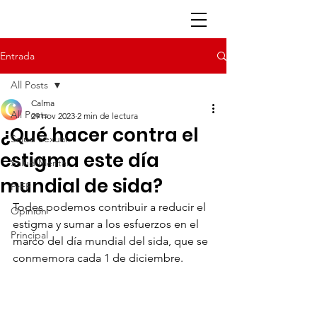
Entrada
All Posts
Calma
All Posts
29 nov 2023
2 min de lectura
¿Qué hacer contra el
Salud Sexual
estigma este día
Salud Mental
mundial de sida?
PrEP
Todes podemos contribuir a reducir el 
Opinión
estigma y sumar a los esfuerzos en el 
Principal
marco del día mundial del sida, que se 
conmemora cada 1 de diciembre. 