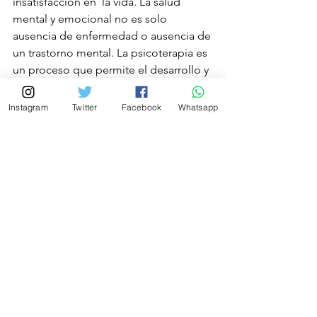
insatisfacción en  la vida. La salud 
mental y emocional no es solo 
ausencia de enfermedad o ausencia de 
un trastorno mental. La psicoterapia es 
un proceso que permite el desarrollo y 
crecimiento personal, el 
autoconocimiento para que podamos 
Instagram
Twitter
Facebook
Whatsapp
disfrutar de nuestras relaciones, de 
nuestros vínculos y de nuestra propia 
vida  de una forma mucho más 
armónica y satisfactoria.
¿Cuándo debo ir al psicoanalista? El 
psicoanálisis es un proceso que puede 
ser mucho más largo y prolongado 
que una psicoterapia, porque permite 
generar un profundo cambio y 
transformación en la estructura de la 
personalidad. Muchas veces elegimos 