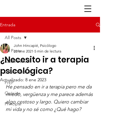
Entrada
All Posts
John Hincapié, Psicólogo
All Posts
23 ene 2021
5 min de lectura
¿Necesito ir a terapia
Salud Sexual
psicológica?
Salud Mental
Actualizado:
8 ene 2023
PrEP
He pensado en ir a terapia pero me da 
Opinión
miedo, vergüenza y me parece además 
algo costoso y largo. Quiero cambiar 
Principal
mi vida y no sé como ¿Qué hago?