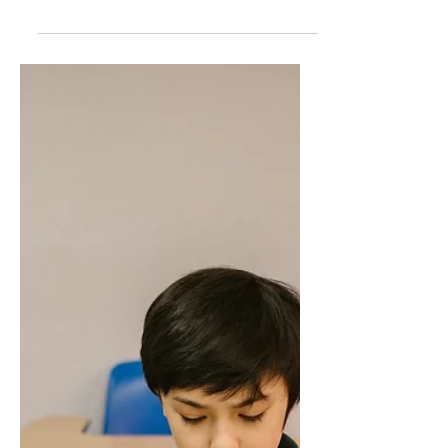
¿Si soy LGBT+ mi
terapeuta debería
de serlo?