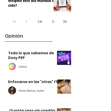
estigma este día mundial de
sida?
1
/
6
Opinión
Todo lo que sabemos de
Doxy PEP
Calma
Enfocarse en las “otras” ITS
Omar Ramos, Autor
¿Tuviste sexo sin condón