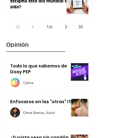
estigma este día mundial de
sida?
1
/
6
Opinión
Todo lo que sabemos de
Doxy PEP
Calma
Enfocarse en las “otras” ITS
Omar Ramos, Autor
¿Tuviste sexo sin condón