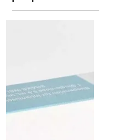
debe hacérselas y
por qué.