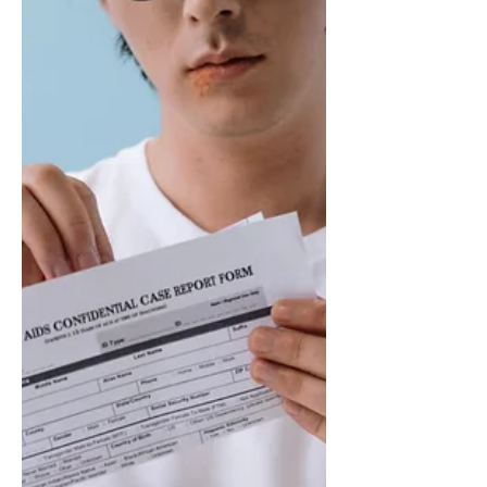
¿Cuáles son los
estados en México
que presentan más
diagnósticos
recientes de VIH?