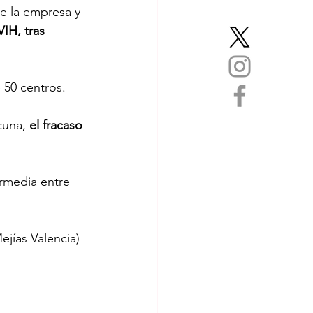
e la empresa y 
IH, tras 
 50 centros.
cuna,
 el fracaso 
rmedia entre 
jías Valencia)