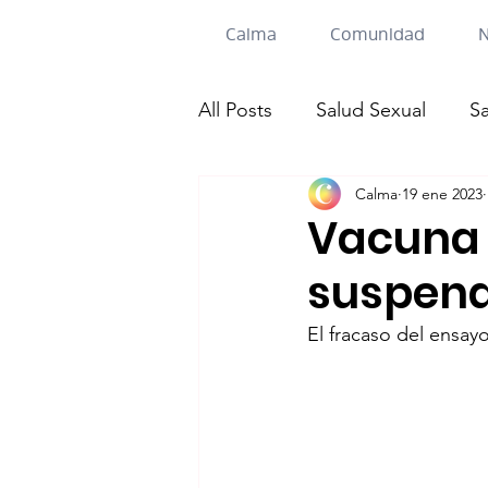
Calma
Comunidad
N
All Posts
Salud Sexual
S
Calma
19 ene 2023
Vacuna 
suspend
El fracaso del ensay