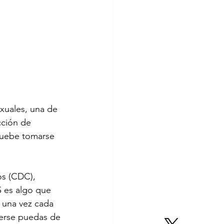
exuales, una de 
ción de 
pruebe tomarse 
os (CDC), 
S es algo que 
 una vez cada 
erse puedas de 