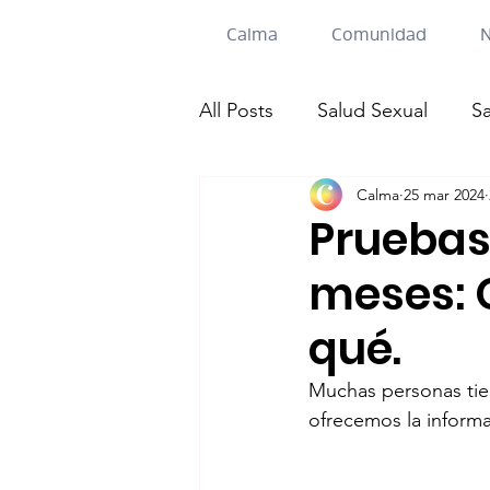
Calma
Comunidad
N
All Posts
Salud Sexual
S
Calma
25 mar 2024
Pruebas
meses: 
qué.
Muchas personas tie
ofrecemos la inform