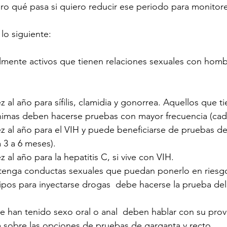
ro qué pasa si quiero reducir ese periodo para monitore
lo siguiente:
mente activos que tienen relaciones sexuales con homb
 al año para sífilis, clamidia y gonorrea. Aquellos que t
nimas deben hacerse pruebas con mayor frecuencia (cada
z al año para el VIH y puede beneficiarse de pruebas d
 3 a 6 meses).
 al año para la hepatitis C, si vive con VIH.
tenga conductas sexuales que puedan ponerlo en riesgo
pos para inyectarse drogas  debe hacerse la prueba del
e han tenido sexo oral o anal  deben hablar con su pro
 sobre las opciones de pruebas de garganta y recto.