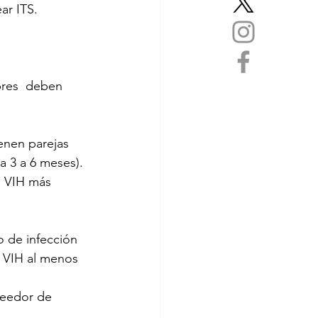
ar ITS.
res  deben 
ienen parejas 
 3 a 6 meses).
e VIH más 
 de infección 
 VIH al menos 
veedor de 