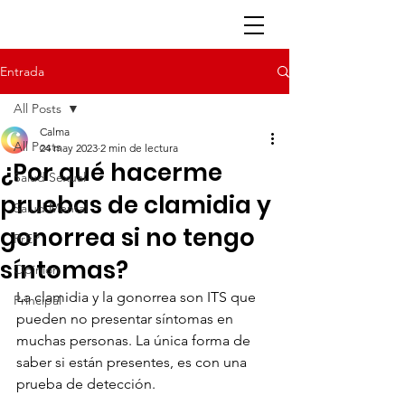
Entrada
All Posts
Calma
All Posts
24 may 2023
2 min de lectura
¿Por qué hacerme
Salud Sexual
pruebas de clamidia y
Salud Mental
gonorrea si no tengo
PrEP
síntomas?
Opinión
La clamidia y la gonorrea son ITS que 
Principal
pueden no presentar síntomas en 
muchas personas. La única forma de 
saber si están presentes, es con una 
prueba de detección. 