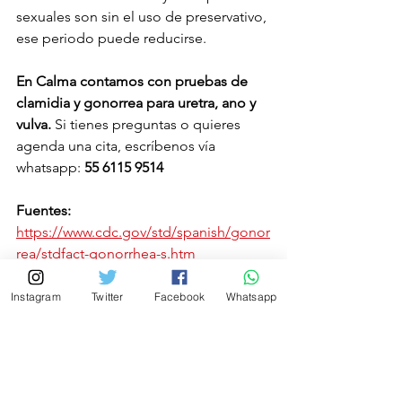
sexuales son sin el uso de preservativo, 
ese periodo puede reducirse. 
En Calma contamos con pruebas de 
clamidia y gonorrea para uretra, ano y 
vulva.
 Si tienes preguntas o quieres 
agenda una cita, escríbenos vía 
whatsapp: 
55 6115 9514
Fuentes: 
https://www.cdc.gov/std/spanish/gonor
rea/stdfact-gonorrhea-s.htm
https://www.cdc.gov/std/spanish/clami
dia/stdfact-chlamydia-s.htm
Instagram
Twitter
Facebook
Whatsapp
https://www.cdc.gov/std/spanish/NextS
teps-GonorrheaOrChlamydia-
spa.htm#:~:text=Muchas%20personas%
20con%20gonorrea%20y,que%20le%20r