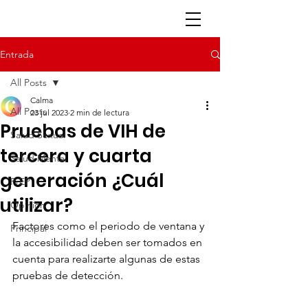
Entrada
All Posts
Calma
All Posts
23 jul 2023
2 min de lectura
Pruebas de VIH de
Salud Sexual
tercera y cuarta
Salud Mental
generación ¿Cuál
PrEP
utilizar?
Opinión
Factores como el periodo de ventana y 
Principal
la accesibilidad deben ser tomados en 
cuenta para realizarte algunas de estas 
pruebas de detección.