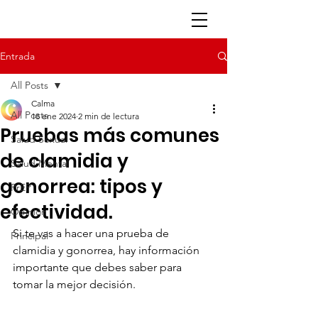
Entrada
All Posts
Calma
All Posts
18 ene 2024
2 min de lectura
Pruebas más comunes
Salud Sexual
de clamidia y
Salud Mental
gonorrea: tipos y
PrEP
efectividad.
Opinión
Si te vas a hacer una prueba de 
Principal
clamidia y gonorrea, hay información 
importante que debes saber para 
tomar la mejor decisión.