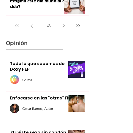
estigma este día mundial de
sida?
1
/
6
Opinión
Todo lo que sabemos de
Doxy PEP
Calma
Enfocarse en las “otras” ITS
Omar Ramos, Autor
¿Tuviste sexo sin condón