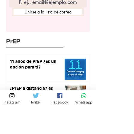
Unirse a la lista de correo
PrEP
11 años de PrEP ¿Es un
opción para ti?
¿PrEP a distancia? es
posible
Instagram
Twitter
Facebook
Whatsapp
¿Solo necesito tomar un
medicamento para estar en
PrEP?